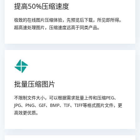
提高50%压缩速度
极致的在线图片压缩体验，先预览后下载，所见即所得。
超高速处理图片，压缩速度远高于同类产品。
批量压缩图片
不限制文件大小，可以根据需求批量上传和压缩PEG、
JPG、PNG、GIF、BMP、TIF、TIFF等格式图片文件，更
高效更优质。