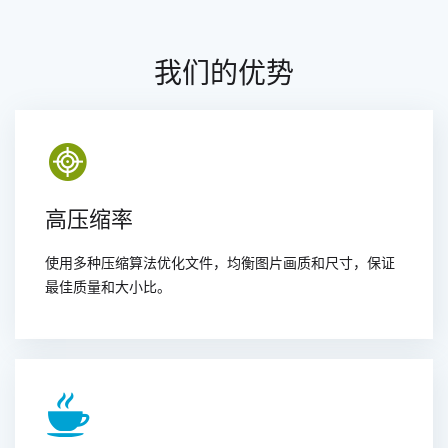
我们的优势
高压缩率
使用多种压缩算法优化文件，均衡图片画质和尺寸，保证
最佳质量和大小比。