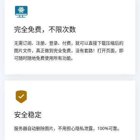
完全免费，不限次数
无需订阅、注册、登录、付费，就可以直接下载压缩后的
图片文件，真正做到完全免费，没有套路！打开页面，即
可随时随地免费使用所有功能。
安全稳定
服务器自动删除图片，不用担心隐私泄露，100%可靠。