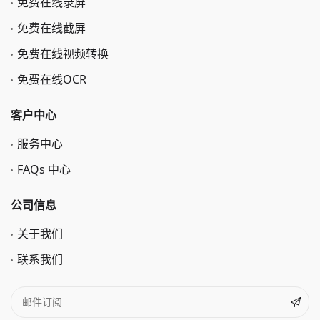
免费在线录屏
免费在线截屏
免费在线视频转换
免费在线OCR
客户中心
服务中心
FAQs 中心
公司信息
关于我们
联系我们