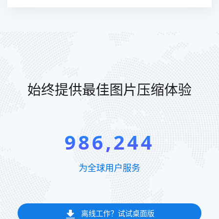
始终提供最佳图片压缩体验
986,247
为全球用户服务
离线工作？试试桌面版