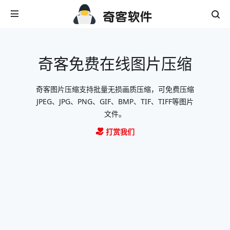
奇客免费在线图片压缩
奇客图片压缩支持批量无损画质压缩，可免费压缩
JPEG、JPG、PNG、GIF、BMP、TIF、TIFF等图片
文件。
打赏我们